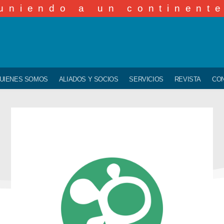
uniendo a un continent
UIENES SOMOS
ALIADOS Y SOCIOS
SERVICIOS
REVISTA
CO