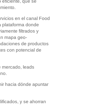
 eficiente, que se
imiento.
vicios en el canal Food
a plataforma donde
iamente filtrados y
 un mapa geo-
endaciones de productos
tes con potencial de
e mercado, leads
eno.
nir hacia dónde apuntar
ificados, y se ahorran