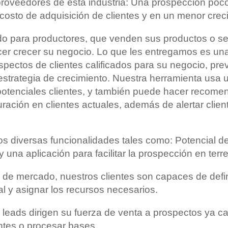
proveedores de esta industria: Una prospección poco
 costo de adquisición de clientes y en un menor crec
o para productores, que venden sus productos o ser
cer crecer su negocio. Lo que les entregamos es un
pectos de clientes calificados para su negocio, prev
strategia de crecimiento. Nuestra herramienta usa
 potenciales clientes, y también puede hacer recom
uración en clientes actuales, además de alertar clien
s diversas funcionalidades tales como: Potencial d
y una aplicación para facilitar la prospección en terr
al de mercado, nuestros clientes son capaces de defi
al y asignar los recursos necesarios.
 leads dirigen su fuerza de venta a prospectos ya cal
ntes o procesar bases.