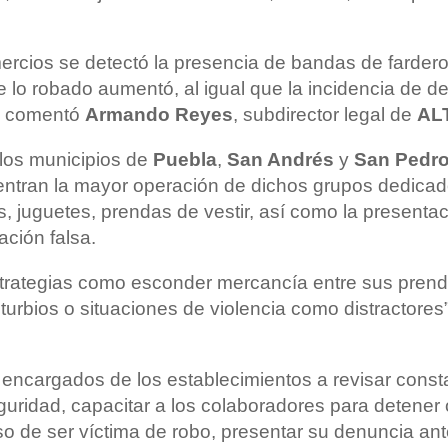
ercios se detectó la presencia de bandas de farder
e lo robado aumentó, al igual que la incidencia de d
”, comentó
Armando Reyes
, subdirector legal de
AL
 los municipios de
Puebla
,
San Andrés
y
San Pedro
ntran la mayor operación de dichos grupos dedicado
s, juguetes, prendas de vestir, así como la presentac
ción falsa.
trategias como esconder mercancía entre sus prenda
turbios o situaciones de violencia como distractores
 encargados de los establecimientos a revisar cons
uridad, capacitar a los colaboradores para detener o
so de ser víctima de robo, presentar su denuncia ant