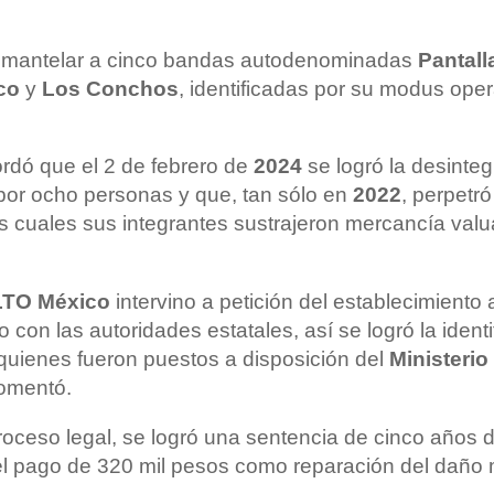
esmantelar a cinco bandas autodenominadas
Pantall
co
y
Los Conchos
, identificadas por su modus oper
rdó que el 2 de febrero de
2024
se logró la desinte
por ocho personas y que, tan sólo en
2022
, perpetr
os cuales sus integrantes sustrajeron mercancía val
TO México
intervino a petición del establecimiento
o con las autoridades estatales, así se logró la ident
 quienes fueron puestos a disposición del
Ministerio
comentó.
oceso legal, se logró una sentencia de cinco años d
el pago de 320 mil pesos como reparación del daño m