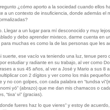
pregunto ¿cómo aporto a la sociedad cuando ellos 
te a un contexto de insuficiencia, donde además el m
normalizadas?
o. Llegar a un lugar para mí desconocido y muy lejo
ablado y debo aprender mixteco, darme cuenta en un
o para muchas es como la de las personas que les a
 suerte, ese vacío va teniendo una luz, tenue pero c
 estudiar y radiante en su trabajo, al ver como Don
frases a sus 45 años, al ver a José y Mario a sus 8
tiplicar con 2 dígitos y ver como los más pequeño
te y no con golpes, con cada palabra en “tundsa vi”(
anomi yó” (abrazo) que me dan mis chamacos o cad
 “tixa’ vi” (gracias).
a donde fueres haz lo que vieres” y estoy de acuerd