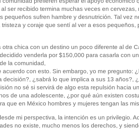
 comunidad prefieren esperar el apoyo económico q
al ser recibido termina muchas veces en cervezas, r
́s pequeños sufren hambre y desnutrición. Tal vez n
 tristeza y coraje que sentí al ver a esos pequeños,
es otra chica con un destino un poco diferente al de
decidido venderla por $150,000 para casarla con un c
de la comunidad,
e acuerdo con esto. Sin embargo, yo me pregunto: ¿
decisión?, ¿sabrá lo que implica a sus 13 años?, 
ión no sé si servirá de algo esta repulsión hacia 
hos de una adolescente, ¿por qué aún existen cos
ara que en México hombres y mujeres tengan las m
desde mi perspectiva, la intención es un privilegio. A
ades no existe, mucho menos los derechos, y siendo