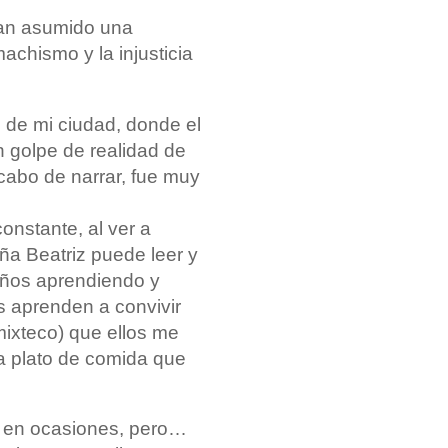
han asumido una
achismo y la injusticia
s de mi ciudad, donde el
 golpe de realidad de
cabo de narrar, fue muy
onstante, al ver a
̃a Beatriz puede leer y
 años aprendiendo y
s aprenden a convivir
mixteco) que ellos me
a plato de comida que
o, en ocasiones, pero…