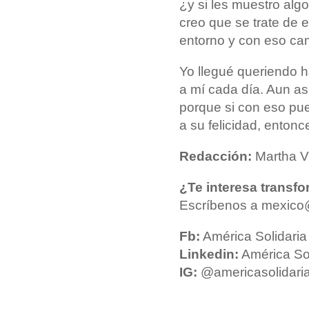
¿y si les muestro alg
creo que se trate de e
entorno y con eso cam
Yo llegué queriendo 
a mí cada día. Aun a
porque si con eso pu
a su felicidad, entonces
Redacción:
Martha V
¿Te interesa transfo
Escríbenos a mexico@
Fb:
América Solidaria
Linkedin:
América So
IG:
@americasolidari