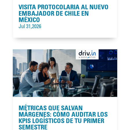
VISITA PROTOCOLARIA AL NUEVO
EMBAJADOR DE CHILE EN
MÉXICO
Jul 31,2026
MÉTRICAS QUE SALVAN
MÁRGENES: CÓMO AUDITAR LOS
KPIS LOGÍSTICOS DE TU PRIMER
SEMESTRE